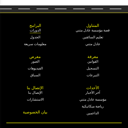
المتناول
البرامج
قصة مؤسسة عادل متني
الدورات
تعليم السائقين
الجدول
عادل متني
معلومات سريعة
معرفة
معرض
القوانين
الصور
التسجيل
الفيديوهات
التبرعات
السباق
الأحداث
الإتصال بنا
آخر الأخبار
الإتصال بنا
مؤسسة عادل متني
الاستشارات
رياضة ميكانيكية
بيان الخصوصية
الداعمين